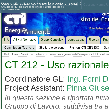
Questo sito utilizza cookie per le proprie funzionalità
Chi siamo
Dove siamo
Contattaci
Come associarsi
Catalogo Norme UN
Chiudendo questo banner acconsenti all'uso dei cookie.
Vedi cookie attivi
Info
Attività Normativa
Gruppi Consultivi
Legislazione
Ricerca
Pubb
Commissioni Tecniche
Struttura e persone
Riunioni CTI-CEN-ISO
Sca
Path:
Home
»
Attività normativa
»
Uso razionale e gestione dell'energia
»
Attività Naziona
CT 212 - Uso razionale 
Coordinatore GL:
Ing. Forni D
Project Assistant:
Pinna Gius
In questa sezione è riportata tutta
Gruppo di Lavoro, suddivisa tra at