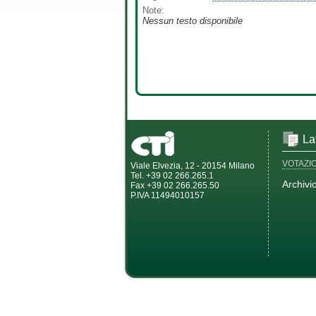
Note:
Nessun testo disponibile
La
VOTAZI
Viale Elvezia, 12 - 20154 Milano
Tel. +39 02 266.265.1
Archivi
Fax +39 02 266.265.50
P.IVA 11494010157