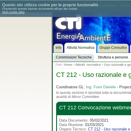
Questo sito utilizza cookie per le proprie funzionalità
Chi siamo
Dove siamo
Contattaci
Come 
Chiudendo questo banner acconsenti all'uso dei cookie.
Vedi cookie attivi
Info
Attività Normativa
Gruppi Consultivi
Commissioni Tecniche
Struttura e persone
Path:
Home
»
Attività normativa
»
Uso razionale e ges
CT 212 - Uso razionale e g
Coordinatore GL:
Ing. Forni Daniele
- Projec
In questa sezione è riportata tutta la documentaz
qualità di Mirror Committee.
CT 212 Convocazione webmeet
Data Documento:
05/02/2021
Data Riunione:
01/03/2021
Organo Tecnico:
CT 212 - Uso razionale e 