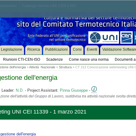
associarsi
Catalogo Norme UNI, CEN e ISO
Legislazione
Ricerca
Pubblicazioni
Corsi
Eventi
Validazione Softwar
Riunioni CTI-CEN-ISO
Scadenze
Come nasce una norma
Documenti a 
tione dell'energia
»
Attività Nazionale
»
Struttura
» CT 212 Convocazione webmeeting UNI C
estione dell'energia
t Leader:
N.D.
- Project Assistant:
Pinna Giuseppe
-
ione dell'attività del Gruppo di Lavoro, suddivisa tra attività nazionale svolta diret
ing UNI CEI 11339 - 1 marzo 2021
gestione dell'energia