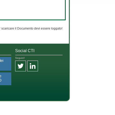
 scaricare il Documento devi essere loggato!
Social CTI
Seguici!
dei
e
O