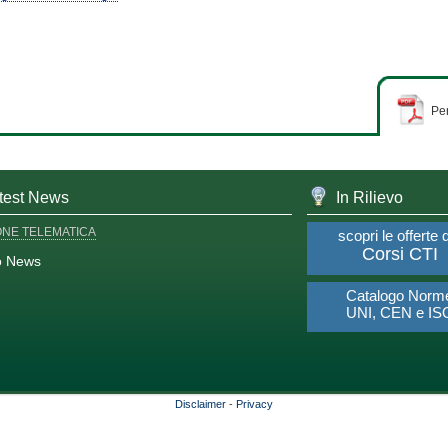
Per
test News
In Rilievo
ONE TELEMATICA
scopri le offerte 
Corsi CTI
o News
Catalogo Norm
UNI, CEN e IS
Disclaimer
-
Privacy