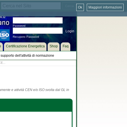
Ok
Maggiori informazioni
User
Password
Recupero Password
e
Certificazione Energetica
Shop
Faq
supporto dell'attività di normazione
E...
tamente e attività CEN e/o ISO svolta dal GL in