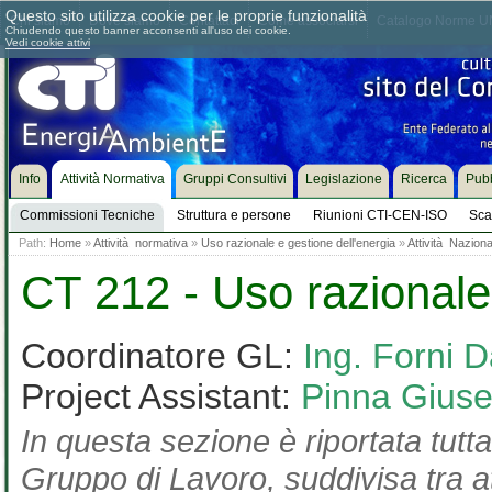
Questo sito utilizza cookie per le proprie funzionalità
Chi siamo
Dove siamo
Contattaci
Come associarsi
Catalogo Norme UN
Chiudendo questo banner acconsenti all'uso dei cookie.
Vedi cookie attivi
Info
Attività Normativa
Gruppi Consultivi
Legislazione
Ricerca
Pubb
Commissioni Tecniche
Struttura e persone
Riunioni CTI-CEN-ISO
Sca
Path:
Home
»
Attività normativa
»
Uso razionale e gestione dell'energia
»
Attività Naziona
CT 212 - Uso razionale 
Coordinatore GL:
Ing. Forni D
Project Assistant:
Pinna Gius
In questa sezione è riportata tutta
Gruppo di Lavoro, suddivisa tra at