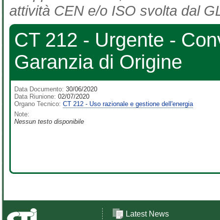
attività CEN e/o ISO svolta dal GL
CT 212 - Urgente - Conv
Garanzia di Origine
Data Documento:
30/06/2020
Data Riunione:
02/07/2020
Organo Tecnico:
CT 212 - Uso razionale e gestione dell'energia
Note:
Nessun testo disponibile
Latest News