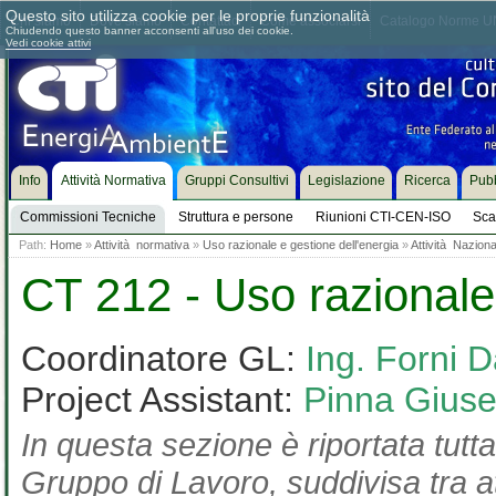
Questo sito utilizza cookie per le proprie funzionalità
Chi siamo
Dove siamo
Contattaci
Come associarsi
Catalogo Norme UN
Chiudendo questo banner acconsenti all'uso dei cookie.
Vedi cookie attivi
Info
Attività Normativa
Gruppi Consultivi
Legislazione
Ricerca
Pubb
Commissioni Tecniche
Struttura e persone
Riunioni CTI-CEN-ISO
Sca
Path:
Home
»
Attività normativa
»
Uso razionale e gestione dell'energia
»
Attività Naziona
CT 212 - Uso razionale 
Coordinatore GL:
Ing. Forni D
Project Assistant:
Pinna Gius
In questa sezione è riportata tutta
Gruppo di Lavoro, suddivisa tra at