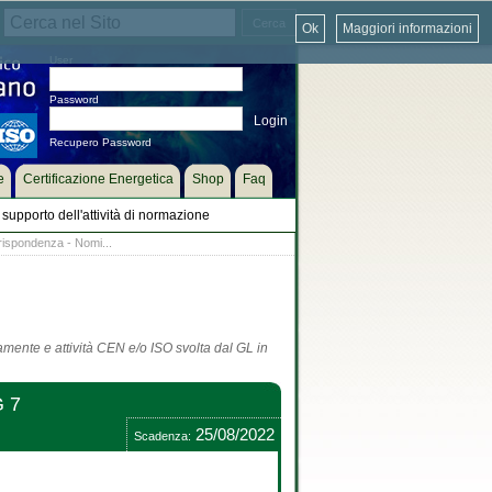
Ok
Maggiori informazioni
User
Password
Recupero Password
e
Certificazione Energetica
Shop
Faq
supporto dell'attività di normazione
rispondenza - Nomi...
tamente e attività CEN e/o ISO svolta dal GL in
G 7
25/08/2022
Scadenza: