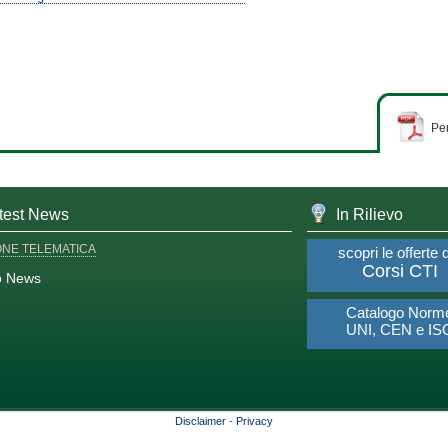
Per
test News
In Rilievo
ONE TELEMATICA
scopri le offerte 
Corsi CTI
o News
Catalogo Norm
UNI, CEN e IS
Disclaimer
-
Privacy