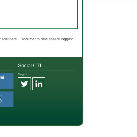
 scaricare il Documento devi essere loggato!
Social CTI
Seguici!
dei
e
O