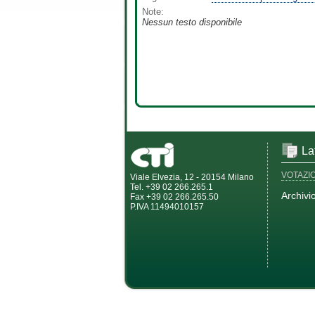
Note:
Nessun testo disponibile
La
VOTAZI
Viale Elvezia, 12 - 20154 Milano
Tel. +39 02 266.265.1
Archivi
Fax +39 02 266.265.50
P.IVA 11494010157