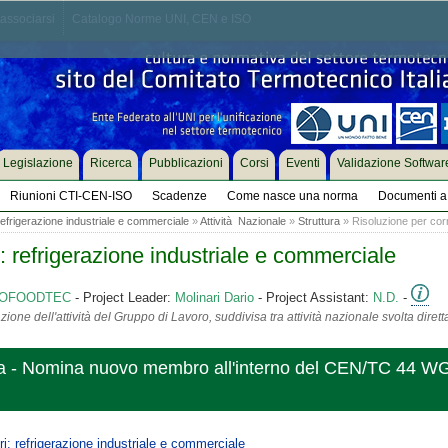
associarsi
Catalogo Norme UNI, CEN e ISO
Legislazione
Ricerca
Pubblicazioni
Corsi
Eventi
Validazione Softwar
Riunioni CTI-CEN-ISO
Scadenze
Come nasce una norma
Documenti a 
: refrigerazione industriale e commerciale
»
Attività Nazionale
»
Struttura
» Risoluzione per cor
ri: refrigerazione industriale e commerciale
ASSOFOODTEC
- Project Leader:
Molinari Dario
- Project Assistant:
N.D.
-
ione dell'attività del Gruppo di Lavoro, suddivisa tra attività nazionale svolta diret
za - Nomina nuovo membro all'interno del CEN/TC 44 W
eri: refrigerazione industriale e commerciale