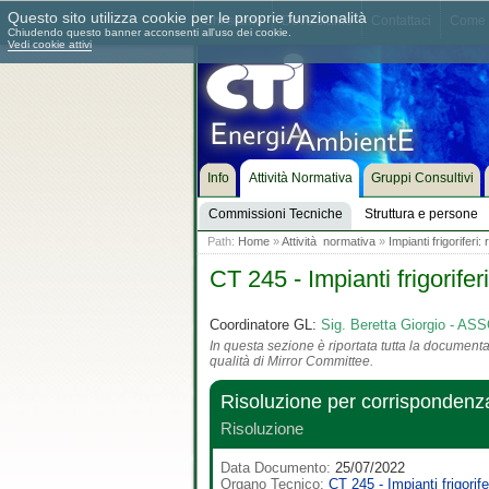
Questo sito utilizza cookie per le proprie funzionalità
Chi siamo
Dove siamo
Contattaci
Come 
Chiudendo questo banner acconsenti all'uso dei cookie.
Vedi cookie attivi
Info
Attività Normativa
Gruppi Consultivi
Commissioni Tecniche
Struttura e persone
Path:
Home
»
Attività normativa
»
Impianti frigoriferi
CT 245 - Impianti frigorife
Coordinatore GL:
Sig. Beretta Giorgio - 
In questa sezione è riportata tutta la documentaz
qualità di Mirror Committee.
Risoluzione per corrisponden
Risoluzione
Data Documento:
25/07/2022
Organo Tecnico:
CT 245 - Impianti frigorif