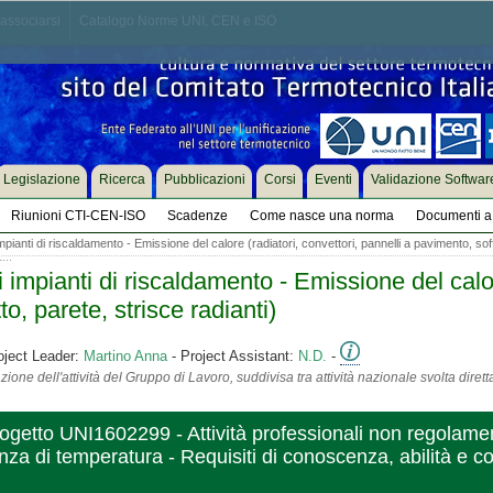
associarsi
Catalogo Norme UNI, CEN e ISO
Legislazione
Ricerca
Pubblicazioni
Corsi
Eventi
Validazione Softwar
Riunioni CTI-CEN-ISO
Scadenze
Come nasce una norma
Documenti a 
ianti di riscaldamento - Emissione del calore (radiatori, convettori, pannelli a pavimento, soffi
..
mpianti di riscaldamento - Emissione del calore
to, parete, strisce radianti)
oject Leader:
Martino Anna
- Project Assistant:
N.D.
-
ione dell'attività del Gruppo di Lavoro, suddivisa tra attività nazionale svolta diret
to UNI1602299 - Attività professionali non regolamentat
renza di temperatura - Requisiti di conoscenza, abilità e