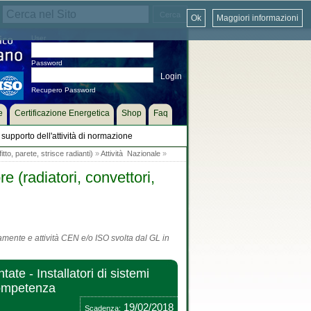
Ok
Maggiori informazioni
User
Password
Recupero Password
e
Certificazione Energetica
Shop
Faq
supporto dell'attività di normazione
tto, parete, strisce radianti)
»
Attività Nazionale
»
 (radiatori, convettori,
tamente e attività CEN e/o ISO svolta dal GL in
e - Installatori di sistemi
 competenza
19/02/2018
Scadenza: