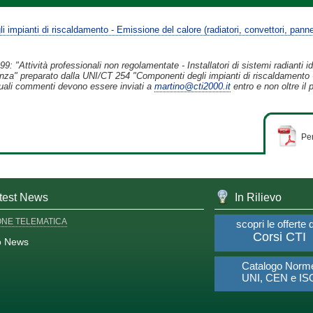
impianti di riscaldamento - Emissione del calore (radiatori, convettori, pannell
: "Attività professionali non regolamentate - Installatori di sistemi radianti i
nza" preparato dalla UNI/CT 254 "Componenti degli impianti di riscaldamento 
ntuali commenti devono essere inviati a
martino@cti2000.it
entro e non oltre il
Per
test News
In Rilievo
ONE TELEMATICA
scopri le offerte 
Corsi CTI
o News
Catalogo Norm
UNI, CEN e IS