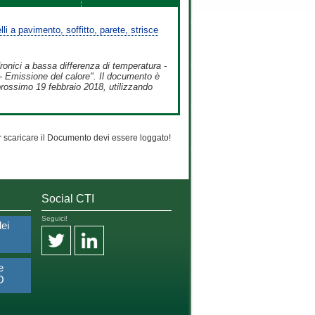
i a pavimento, soffitto, parete, strisce
dronici a bassa differenza di temperatura -
- Emissione del calore". Il documento è
 prossimo 19 febbraio 2018, utilizzando
 scaricare il Documento devi essere loggato!
Social CTI
Seguici!
dei
e
O