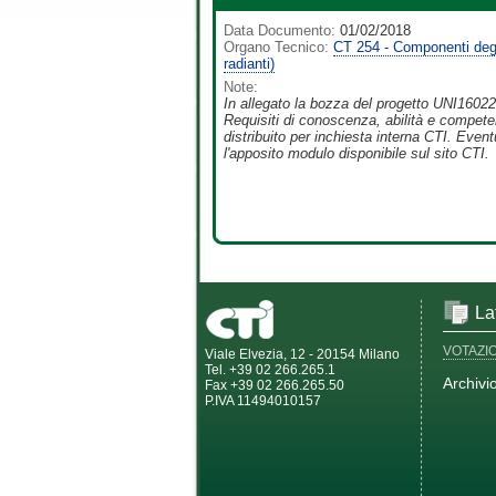
Data Documento:
01/02/2018
Organo Tecnico:
CT 254 - Componenti degli 
radianti)
Note:
In allegato la bozza del progetto UNI1602299
Requisiti di conoscenza, abilità e compete
distribuito per inchiesta interna CTI. Eve
l'apposito modulo disponibile sul sito CTI.
La
VOTAZI
Viale Elvezia, 12 - 20154 Milano
Tel. +39 02 266.265.1
Archivi
Fax +39 02 266.265.50
P.IVA 11494010157