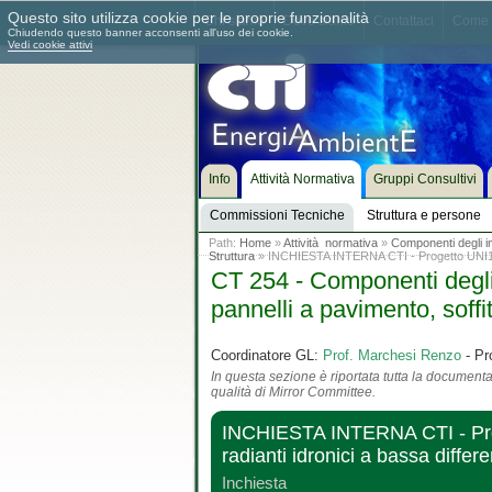
Questo sito utilizza cookie per le proprie funzionalità
Chi siamo
Dove siamo
Contattaci
Come 
Chiudendo questo banner acconsenti all'uso dei cookie.
Vedi cookie attivi
Info
Attività Normativa
Gruppi Consultivi
Commissioni Tecniche
Struttura e persone
Path:
Home
»
Attività normativa
»
Componenti degli imp
Struttura
» INCHIESTA INTERNA CTI - Progetto UNI1.
CT 254 - Componenti degli i
pannelli a pavimento, soffit
Coordinatore GL:
Prof. Marchesi Renzo
- Pr
In questa sezione è riportata tutta la documentaz
qualità di Mirror Committee.
INCHIESTA INTERNA CTI - Proget
radianti idronici a bassa diffe
Inchiesta