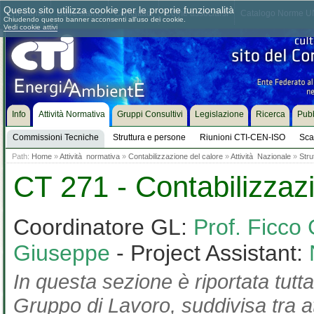
Questo sito utilizza cookie per le proprie funzionalità
Chi siamo
Dove siamo
Contattaci
Come associarsi
Catalogo Norme UN
Chiudendo questo banner acconsenti all'uso dei cookie.
Vedi cookie attivi
Info
Attività Normativa
Gruppi Consultivi
Legislazione
Ricerca
Pubb
Commissioni Tecniche
Struttura e persone
Riunioni CTI-CEN-ISO
Sca
Path:
Home
»
Attività normativa
»
Contabilizzazione del calore
»
Attività Nazionale
»
Stru
CT 271 - Contabilizzaz
Coordinatore GL:
Prof. Ficco 
Giuseppe
- Project Assistant:
In questa sezione è riportata tutta
Gruppo di Lavoro, suddivisa tra at