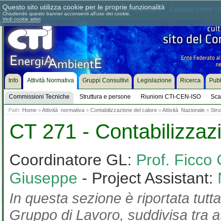
Questo sito utilizza cookie per le proprie funzionalità
Chi siamo
Dove siamo
Contattaci
Come associarsi
Catalogo Norme UN
Chiudendo questo banner acconsenti all'uso dei cookie.
Vedi cookie attivi
Info
Attività Normativa
Gruppi Consultivi
Legislazione
Ricerca
Pubb
Commissioni Tecniche
Struttura e persone
Riunioni CTI-CEN-ISO
Sca
Path:
Home
»
Attività normativa
»
Contabilizzazione del calore
»
Attività Nazionale
»
Stru
CT 271 - Contabilizzaz
Coordinatore GL:
Prof. Ficco 
Giuseppe
- Project Assistant:
In questa sezione è riportata tutta
Gruppo di Lavoro, suddivisa tra at