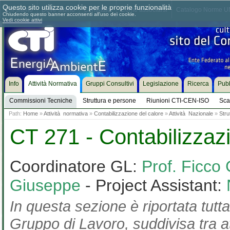
Questo sito utilizza cookie per le proprie funzionalità
Chi siamo
Dove siamo
Contattaci
Come associarsi
Catalogo Norme UN
Chiudendo questo banner acconsenti all'uso dei cookie.
Vedi cookie attivi
Info
Attività Normativa
Gruppi Consultivi
Legislazione
Ricerca
Pubb
Commissioni Tecniche
Struttura e persone
Riunioni CTI-CEN-ISO
Sca
Path:
Home
»
Attività normativa
»
Contabilizzazione del calore
»
Attività Nazionale
»
Stru
CT 271 - Contabilizzaz
Coordinatore GL:
Prof. Ficco 
Giuseppe
- Project Assistant:
In questa sezione è riportata tutta
Gruppo di Lavoro, suddivisa tra at