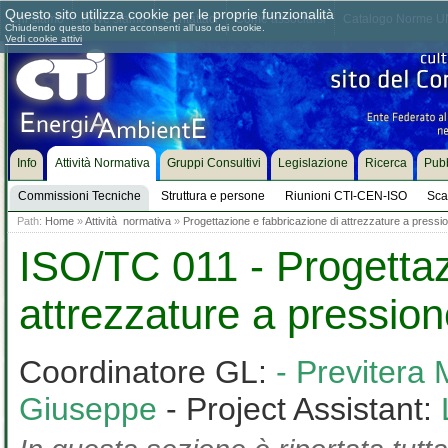
Questo sito utilizza cookie per le proprie funzionalità
Chi siamo
Dove siamo
Contattaci
Come associarsi
Catalogo Norme UN
Chiudendo questo banner acconsenti all'uso dei cookie.
Vedi cookie attivi
Info
Attività Normativa
Gruppi Consultivi
Legislazione
Ricerca
Pubb
Commissioni Tecniche
Struttura e persone
Riunioni CTI-CEN-ISO
Sca
Path:
Home
»
Attività normativa
»
Progettazione e fabbricazione di attrezzature a pressi
ISO/TC 011 - Progettaz
attrezzature a pressio
Coordinatore GL:
- Previtera
Giuseppe
- Project Assistant: