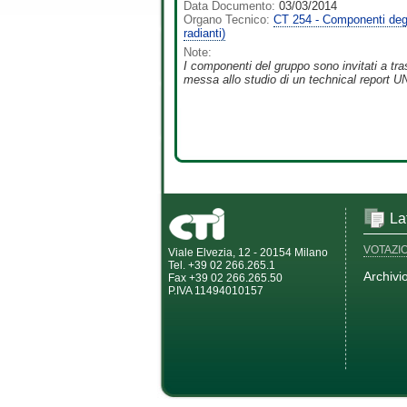
Data Documento:
03/03/2014
Organo Tecnico:
CT 254 - Componenti degli 
radianti)
Note:
I componenti del gruppo sono invitati a tra
messa allo studio di un technical report 
La
VOTAZI
Viale Elvezia, 12 - 20154 Milano
Tel. +39 02 266.265.1
Archivi
Fax +39 02 266.265.50
P.IVA 11494010157