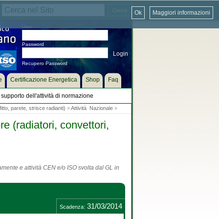
Ok
Maggiori informazioni
User
Password
Recupero Password
e
Certificazione Energetica
Shop
Faq
supporto dell'attività di normazione
tto, parete, strisce radianti)
»
Attività Nazionale
»
 (radiatori, convettori,
tamente e attività CEN e/o ISO svolta dal GL in
31/03/2014
Scadenza: