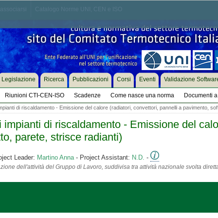
associarsi
Catalogo Norme UNI, CEN e ISO
Legislazione
Ricerca
Pubblicazioni
Corsi
Eventi
Validazione Softwar
Riunioni CTI-CEN-ISO
Scadenze
Come nasce una norma
Documenti a 
ianti di riscaldamento - Emissione del calore (radiatori, convettori, pannelli a pavimento, soffi
mpianti di riscaldamento - Emissione del calore
to, parete, strisce radianti)
oject Leader:
Martino Anna
- Project Assistant:
N.D.
-
ione dell'attività del Gruppo di Lavoro, suddivisa tra attività nazionale svolta diret