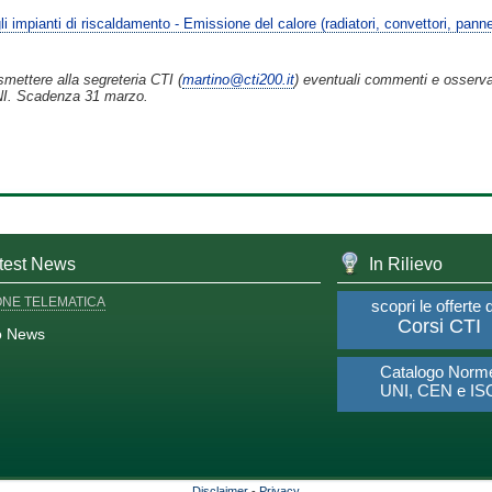
impianti di riscaldamento - Emissione del calore (radiatori, convettori, pannell
smettere alla segreteria CTI (
martino@cti200.it
) eventuali commenti e osservaz
UNI. Scadenza 31 marzo.
test News
In Rilievo
ONE TELEMATICA
scopri le offerte 
Corsi CTI
o News
Catalogo Norm
UNI, CEN e IS
Disclaimer
-
Privacy