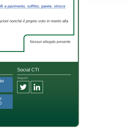
i a pavimento, soffitto, parete, strisce
ioni nonché il proprio voto in merito alla
Nessun allegato presente
Social CTI
Seguici!
dei
e
O