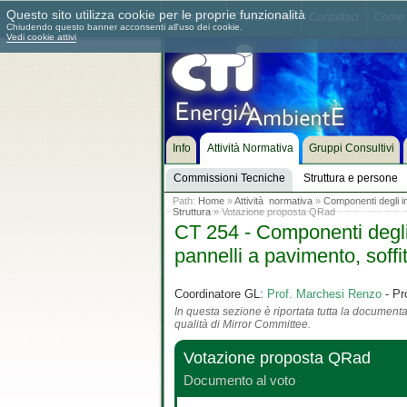
Questo sito utilizza cookie per le proprie funzionalità
Chi siamo
Dove siamo
Contattaci
Come 
Chiudendo questo banner acconsenti all'uso dei cookie.
Vedi cookie attivi
Info
Attività Normativa
Gruppi Consultivi
Commissioni Tecniche
Struttura e persone
Path:
Home
»
Attività normativa
»
Componenti degli imp
Struttura
» Votazione proposta QRad
CT 254 - Componenti degli i
pannelli a pavimento, soffit
Coordinatore GL:
Prof. Marchesi Renzo
- Pr
In questa sezione è riportata tutta la documentaz
qualità di Mirror Committee.
Votazione proposta QRad
Documento al voto