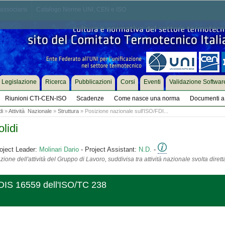
associarsi
Catalogo Norme UNI, CEN e ISO
Legislazione
Ricerca
Pubblicazioni
Corsi
Eventi
Validazione Softwar
Riunioni CTI-CEN-ISO
Scadenze
Come nasce una norma
Documenti a 
di
»
Attività Nazionale
»
Struttura
» Posizione nazionale sull'ISO/FDI...
lidi
oject Leader:
Molinari Dario
- Project Assistant:
N.D.
-
ione dell'attività del Gruppo di Lavoro, suddivisa tra attività nazionale svolta diret
FDIS 16559 dell'ISO/TC 238