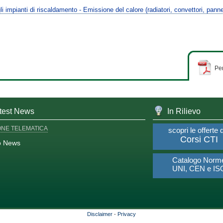
impianti di riscaldamento - Emissione del calore (radiatori, convettori, pannell
Per
test News
In Rilievo
ONE TELEMATICA
scopri le offerte 
Corsi CTI
o News
Catalogo Norm
UNI, CEN e IS
Disclaimer
-
Privacy