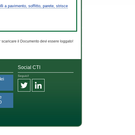
i a pavimento, soffitto, parete, strisce
 scaricare il Documento devi essere loggato!
Social CTI
Seguici!
dei
e
O