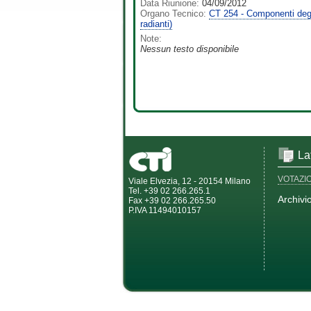
Data Riunione:
04/09/2012
Organo Tecnico:
CT 254 - Componenti degli 
radianti)
Note:
Nessun testo disponibile
La
VOTAZI
Viale Elvezia, 12 - 20154 Milano
Tel. +39 02 266.265.1
Archivi
Fax +39 02 266.265.50
P.IVA 11494010157