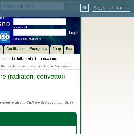
Ok
Maggiori informazioni
User
Password
Recupero Password
e
Certificazione Energetica
Shop
Faq
supporto dell'attività di normazione
tto, parete, strisce radianti)
»
Attività Nazionale
»
 (radiatori, convettori,
tamente e attività CEN e/o ISO svolta dal GL in