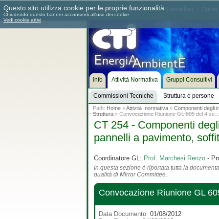
Questo sito utilizza cookie per le proprie funzionalità
Chi siamo
Dove siamo
Contattaci
Come 
Chiudendo questo banner acconsenti all'uso dei cookie.
Vedi cookie attivi
Info
Attività Normativa
Gruppi Consultivi
Commissioni Tecniche
Struttura e persone
Path:
Home
»
Attività normativa
»
Componenti degli imp
Struttura
» Convocazione Riunione GL 605 del 4 se...
CT 254 - Componenti degli i
pannelli a pavimento, soffit
Coordinatore GL:
Prof. Marchesi Renzo
- Pr
In questa sezione è riportata tutta la documentaz
qualità di Mirror Committee.
Convocazione Riunione GL 605
Data Documento:
01/08/2012