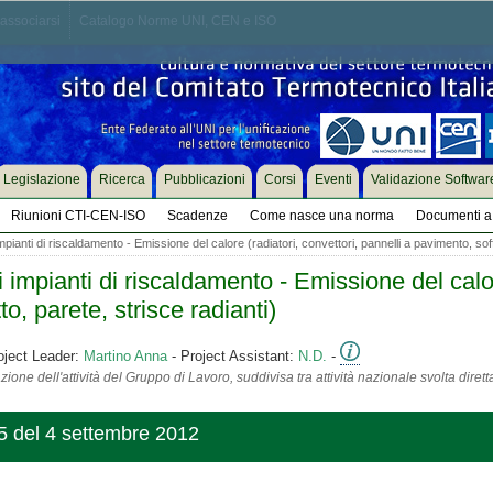
associarsi
Catalogo Norme UNI, CEN e ISO
Legislazione
Ricerca
Pubblicazioni
Corsi
Eventi
Validazione Softwar
Riunioni CTI-CEN-ISO
Scadenze
Come nasce una norma
Documenti a 
ianti di riscaldamento - Emissione del calore (radiatori, convettori, pannelli a pavimento, soffi
mpianti di riscaldamento - Emissione del calore
to, parete, strisce radianti)
oject Leader:
Martino Anna
- Project Assistant:
N.D.
-
ione dell'attività del Gruppo di Lavoro, suddivisa tra attività nazionale svolta diret
 del 4 settembre 2012