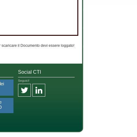
 scaricare il Documento devi essere loggato!
Social CTI
Seguici!
dei
e
O