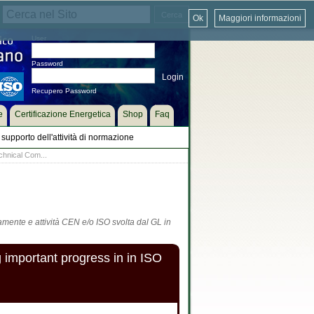
Ok
Maggiori informazioni
User
Password
Recupero Password
e
Certificazione Energetica
Shop
Faq
supporto dell'attività di normazione
chnical Com...
tamente e attività CEN e/o ISO svolta dal GL in
important progress in in ISO