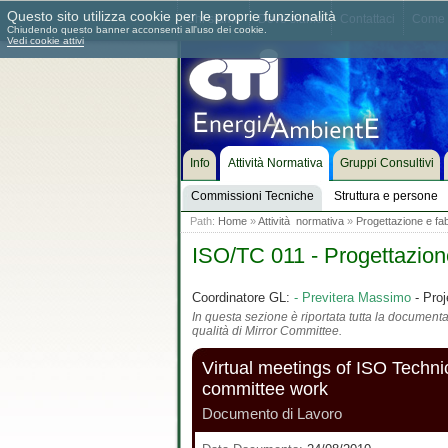
Questo sito utilizza cookie per le proprie funzionalità
Chi siamo
Dove siamo
Contattaci
Come 
Chiudendo questo banner acconsenti all'uso dei cookie.
Vedi cookie attivi
Info
Attività Normativa
Gruppi Consultivi
Commissioni Tecniche
Struttura e persone
Path:
Home
»
Attività normativa
»
Progettazione e fab
ISO/TC 011 - Progettazione
Coordinatore GL:
- Previtera Massimo
- Proj
In questa sezione è riportata tutta la documentaz
qualità di Mirror Committee.
Virtual meetings of ISO Techn
committee work
Documento di Lavoro