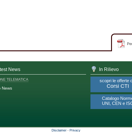
Per
test News
In Rilievo
ONE TELEMATICA
scopri le offerte 
Corsi CTI
o News
Catalogo Norm
UNI, CEN e IS
Disclaimer
-
Privacy