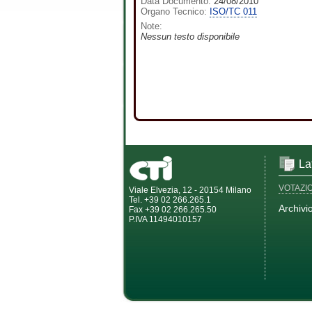
Data Documento:
24/08/2010
Organo Tecnico:
ISO/TC 011
Note:
Nessun testo disponibile
La
VOTAZI
Viale Elvezia, 12 - 20154 Milano
Tel. +39 02 266.265.1
Archivi
Fax +39 02 266.265.50
P.IVA 11494010157