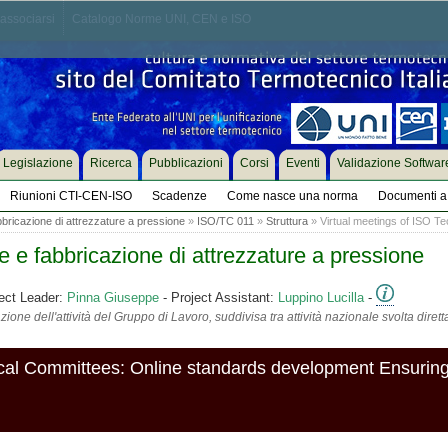
associarsi
Catalogo Norme UNI, CEN e ISO
Legislazione
Ricerca
Pubblicazioni
Corsi
Eventi
Validazione Softwar
Riunioni CTI-CEN-ISO
Scadenze
Come nasce una norma
Documenti a 
bricazione di attrezzature a pressione
»
ISO/TC 011
»
Struttura
» Virtual meetings of ISO Te
 e fabbricazione di attrezzature a pressione
ect Leader:
Pinna Giuseppe
- Project Assistant:
Luppino Lucilla
-
ione dell'attività del Gruppo di Lavoro, suddivisa tra attività nazionale svolta diret
ical Committees: Online standards development Ensuring 