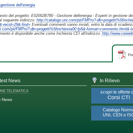
gestione dell'energia
testo del progetto: E02002B780 - Gestione dellenergia - Esperti in gestione dell
al seguente indirizzo:
http://catalogo.uni.com/pii/FMPro?-db=progetti%5finch
recid=29&-find=
Eventuali commenti vanno inviati, entro la data di scadenza 
.uni.com/pii/FMPro?-db=progetti%5finchiesta00.fp5&-format=commento.html
ento è disponibile anche come Inchiesta CEI all'indirizzo:
http://www.ceiweb
Per
test News
In Rilievo
ONE TELEMATICA
scopri le offerte 
Corsi CTI
o News
Catalogo Norm
UNI, CEN e IS