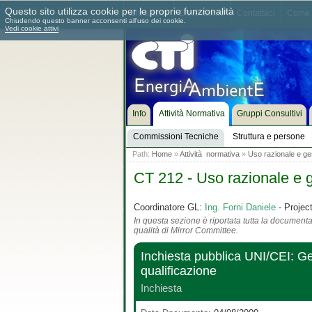
Questo sito utilizza cookie per le proprie funzionalità
Chi siamo
Dove siamo
Contattaci
Come 
Chiudendo questo banner acconsenti all'uso dei cookie.
Vedi cookie attivi
Info
Attività Normativa
Gruppi Consultivi
Commissioni Tecniche
Struttura e persone
Path:
Home
»
Attività normativa
»
Uso razionale e ges
CT 212 - Uso razionale e g
Coordinatore GL:
Ing. Forni Daniele
- Projec
In questa sezione è riportata tutta la documentaz
qualità di Mirror Committee.
Inchiesta pubblica UNI/CEI: Gest
qualificazione
Inchiesta