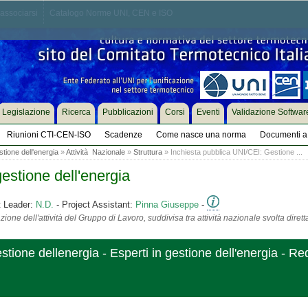
associarsi
Catalogo Norme UNI, CEN e ISO
Legislazione
Ricerca
Pubblicazioni
Corsi
Eventi
Validazione Softwar
Riunioni CTI-CEN-ISO
Scadenze
Come nasce una norma
Documenti a 
tione dell'energia
»
Attività Nazionale
»
Struttura
» Inchiesta pubblica UNI/CEI: Gestione ...
estione dell'energia
t Leader:
N.D.
- Project Assistant:
Pinna Giuseppe
-
ione dell'attività del Gruppo di Lavoro, suddivisa tra attività nazionale svolta diret
ione dellenergia - Esperti in gestione dell'energia - Requ