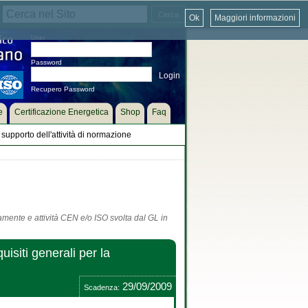
Ok
Maggiori informazioni
User
Password
Recupero Password
e
Certificazione Energetica
Shop
Faq
supporto dell'attività di normazione
tamente e attività CEN e/o ISO svolta dal GL in
isiti generali per la
29/09/2009
Scadenza: