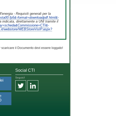
'energia - Requisiti generali per la
iesta00.fp5&-format=downloadpdf.html&-
indicata, direttamente a UNI tramite il
&-lay=scheda&Commissione=CTI&-
.it/webstore/WEBStoreVisIP.aspx?
 scaricare il Documento devi essere loggato!
Social CTI
Seguici!
dei
e
O