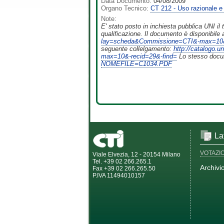
Data Documento:
04/08/2009
Organo Tecnico:
CT 212 - Uso razionale e 
Note:
E' stato posto in inchiesta pubblica UNI il 
qualificazione. Il documento è disponibile 
lay=scheda&Commissione=CTI&-max=10&-
seguente collelgamento:
http://catalogo
max=10&-recid=29&-find=
Lo stesso docum
NOMEFILE=C1034.PDF
La
VOTAZI
Viale Elvezia, 12 - 20154 Milano
Tel. +39 02 266.265.1
Archivi
Fax +39 02 266.265.50
P.IVA 11494010157