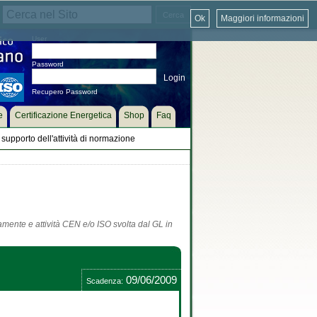
Ok
Maggiori informazioni
User
Password
Recupero Password
e
Certificazione Energetica
Shop
Faq
supporto dell'attività di normazione
tamente e attività CEN e/o ISO svolta dal GL in
09/06/2009
Scadenza: