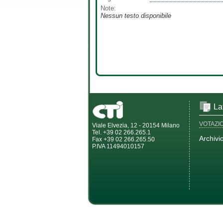
Note:
Nessun testo disponibile
La
VOTAZI
Viale Elvezia, 12 - 20154 Milano
Tel. +39 02 266.265.1
Archivi
Fax +39 02 266.265.50
P.IVA 11494010157