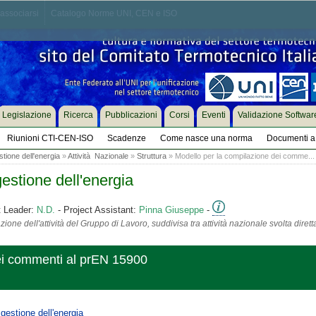
associarsi
Catalogo Norme UNI, CEN e ISO
Legislazione
Ricerca
Pubblicazioni
Corsi
Eventi
Validazione Softwar
Riunioni CTI-CEN-ISO
Scadenze
Come nasce una norma
Documenti a 
tione dell'energia
»
Attività Nazionale
»
Struttura
» Modello per la compilazione dei comme...
estione dell'energia
t Leader:
N.D.
- Project Assistant:
Pinna Giuseppe
-
ione dell'attività del Gruppo di Lavoro, suddivisa tra attività nazionale svolta diret
ei commenti al prEN 15900
gestione dell'energia