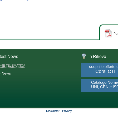
Per
test News
In Rilievo
ONE TELEMATICA
scopri le offerte 
Corsi CTI
o News
Catalogo Norm
UNI, CEN e IS
Disclaimer
-
Privacy