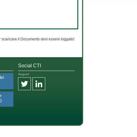
 scaricare il Documento devi essere loggato!
Social CTI
Seguici!
dei
e
O