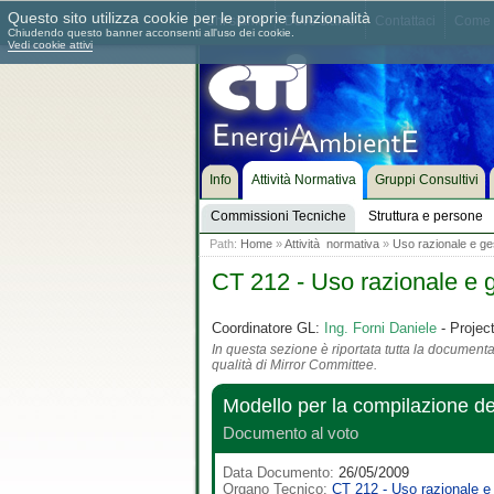
Questo sito utilizza cookie per le proprie funzionalità
Chi siamo
Dove siamo
Contattaci
Come 
Chiudendo questo banner acconsenti all'uso dei cookie.
Vedi cookie attivi
Info
Attività Normativa
Gruppi Consultivi
Commissioni Tecniche
Struttura e persone
Path:
Home
»
Attività normativa
»
Uso razionale e ges
CT 212 - Uso razionale e g
Coordinatore GL:
Ing. Forni Daniele
- Projec
In questa sezione è riportata tutta la documentaz
qualità di Mirror Committee.
Modello per la compilazione d
Documento al voto
Data Documento:
26/05/2009
Organo Tecnico:
CT 212 - Uso razionale e 