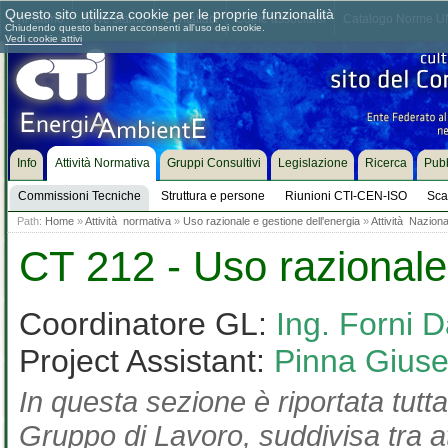
Questo sito utilizza cookie per le proprie funzionalità
Chi siamo
Dove siamo
Contattaci
Come associarsi
Catalogo Norme UN
Chiudendo questo banner acconsenti all'uso dei cookie.
Vedi cookie attivi
Info
Attività Normativa
Gruppi Consultivi
Legislazione
Ricerca
Pubb
Commissioni Tecniche
Struttura e persone
Riunioni CTI-CEN-ISO
Sca
Path:
Home
»
Attività normativa
»
Uso razionale e gestione dell'energia
»
Attività Naziona
CT 212 - Uso razionale 
Coordinatore GL:
Ing. Forni D
Project Assistant:
Pinna Gius
In questa sezione è riportata tutta
Gruppo di Lavoro, suddivisa tra at