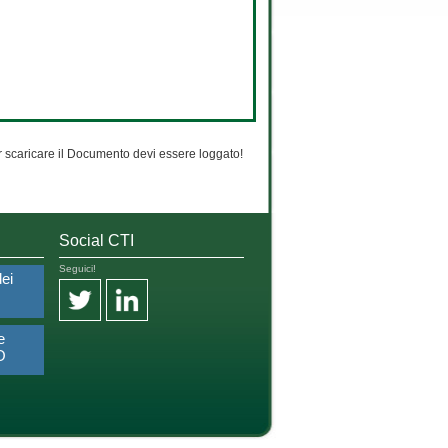
 scaricare il Documento devi essere loggato!
Social CTI
Seguici!
dei
e
O