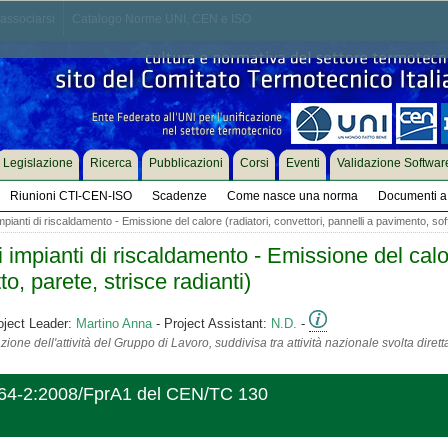
associarsi
Catalogo Norme UNI, CEN e ISO
Legislazione
Ricerca
Pubblicazioni
Corsi
Eventi
Validazione Softwar
Riunioni CTI-CEN-ISO
Scadenze
Come nasce una norma
Documenti a 
ianti di riscaldamento - Emissione del calore (radiatori, convettori, pannelli a pavimento, soffi
mpianti di riscaldamento - Emissione del calore
to, parete, strisce radianti)
oject Leader:
Martino Anna
- Project Assistant:
N.D.
-
ione dell'attività del Gruppo di Lavoro, suddivisa tra attività nazionale svolta diret
264-2:2008/FprA1 del CEN/TC 130