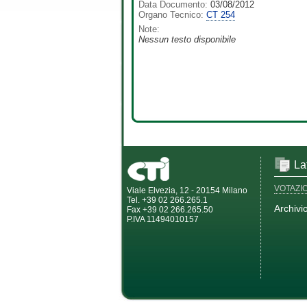
Data Documento:
03/08/2012
Organo Tecnico:
CT 254
Note:
Nessun testo disponibile
La
VOTAZI
Viale Elvezia, 12 - 20154 Milano
Tel. +39 02 266.265.1
Archivi
Fax +39 02 266.265.50
P.IVA 11494010157