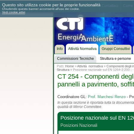
Questo sito utilizza cookie per le proprie funzionalità
Chi siamo
Dove siamo
Contattaci
Come 
Chiudendo questo banner acconsenti all'uso dei cookie.
Vedi cookie attivi
Info
Attività Normativa
Gruppi Consultivi
Commissioni Tecniche
Struttura e persone
Path:
Home
»
Attività normativa
»
Componenti degli imp
Struttura
» Posizione nazionale sul EN 1264-2:200...
CT 254 - Componenti degli i
pannelli a pavimento, soffit
Coordinatore GL:
Prof. Marchesi Renzo
- Pr
In questa sezione è riportata tutta la documentaz
qualità di Mirror Committee.
Posizione nazionale sul EN 1
Posizioni Nazionali