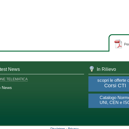
Per
test News
In Rilievo
ONE TELEMATICA
scopri le offerte 
Corsi CTI
o News
Catalogo Norm
UNI, CEN e IS
Disclaimer
-
Privacy