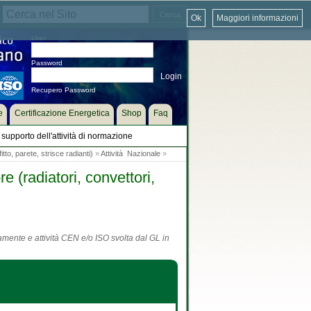
Ok
Maggiori informazioni
User
Password
Recupero Password
e
Certificazione Energetica
Shop
Faq
supporto dell'attività di normazione
tto, parete, strisce radianti)
»
Attività Nazionale
»
 (radiatori, convettori,
tamente e attività CEN e/o ISO svolta dal GL in