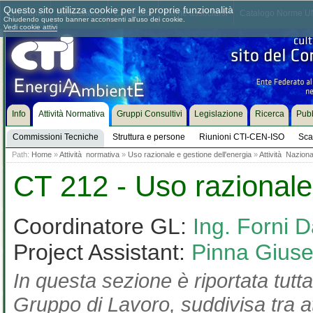
Questo sito utilizza cookie per le proprie funzionalità
Chi siamo
Dove siamo
Contattaci
Come associarsi
Catalogo Norme UN
Chiudendo questo banner acconsenti all'uso dei cookie.
Vedi cookie attivi
Info
Attività Normativa
Gruppi Consultivi
Legislazione
Ricerca
Pubb
Commissioni Tecniche
Struttura e persone
Riunioni CTI-CEN-ISO
Sca
Path:
Home
»
Attività normativa
»
Uso razionale e gestione dell'energia
»
Attività Naziona
CT 212 - Uso razionale 
Coordinatore GL:
Ing. Forni D
Project Assistant:
Pinna Gius
In questa sezione è riportata tutta
Gruppo di Lavoro, suddivisa tra at