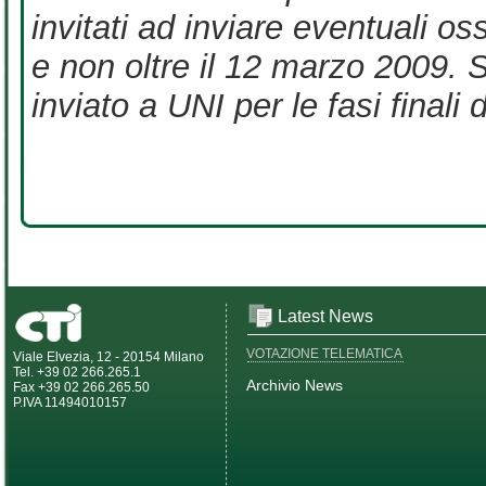
invitati ad inviare eventuali o
e non oltre il 12 marzo 2009.
inviato a UNI per le fasi final
Latest News
VOTAZIONE TELEMATICA
Viale Elvezia, 12 - 20154 Milano
Tel. +39 02 266.265.1
Archivio News
Fax +39 02 266.265.50
P.IVA 11494010157