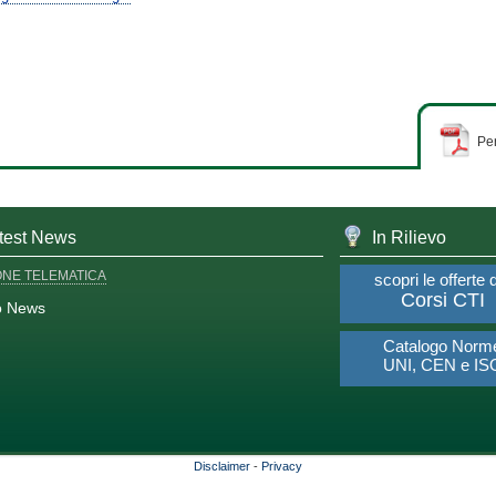
Per
test News
In Rilievo
ONE TELEMATICA
scopri le offerte 
Corsi CTI
o News
Catalogo Norm
UNI, CEN e IS
Disclaimer
-
Privacy