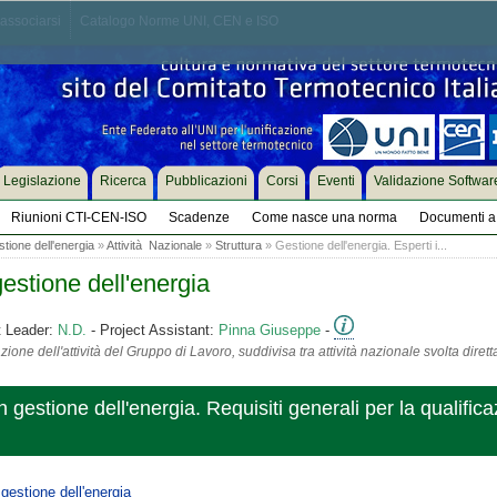
associarsi
Catalogo Norme UNI, CEN e ISO
Legislazione
Ricerca
Pubblicazioni
Corsi
Eventi
Validazione Softwar
Riunioni CTI-CEN-ISO
Scadenze
Come nasce una norma
Documenti a 
tione dell'energia
»
Attività Nazionale
»
Struttura
» Gestione dell'energia. Esperti i...
estione dell'energia
t Leader:
N.D.
- Project Assistant:
Pinna Giuseppe
-
ione dell'attività del Gruppo di Lavoro, suddivisa tra attività nazionale svolta diret
n gestione dell'energia. Requisiti generali per la qualifica
gestione dell'energia