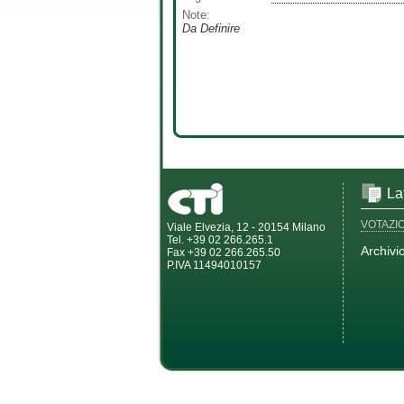
Note:
Da Definire
La
VOTAZI
Viale Elvezia, 12 - 20154 Milano
Tel. +39 02 266.265.1
Archivi
Fax +39 02 266.265.50
P.IVA 11494010157