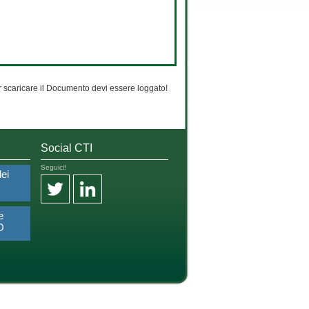
 scaricare il Documento devi essere loggato!
Social CTI
Seguici!
dei
e
O