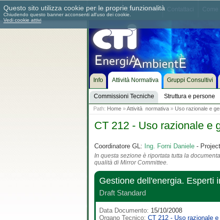
Questo sito utilizza cookie per le proprie funzionalità
Chi siamo
Dove siamo
Contattaci
Come 
Chiudendo questo banner acconsenti all'uso dei cookie.
Vedi cookie attivi
Info
Attività Normativa
Gruppi Consultivi
Commissioni Tecniche
Struttura e persone
Path:
Home
»
Attività normativa
»
Uso razionale e ges
CT 212 - Uso razionale e g
Coordinatore GL:
Ing. Forni Daniele
- Projec
In questa sezione è riportata tutta la documentaz
qualità di Mirror Committee.
Gestione dell'energia. Esperti i
Draft Standard
Data Documento:
15/10/2008
Organo Tecnico:
CT 212 - Uso razionale e 