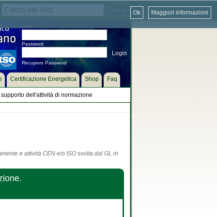
Ok
Maggiori informazioni
User
Password
Recupero Password
e
Certificazione Energetica
Shop
Faq
supporto dell'attività di normazione
tamente e attività CEN e/o ISO svolta dal GL in
zione.