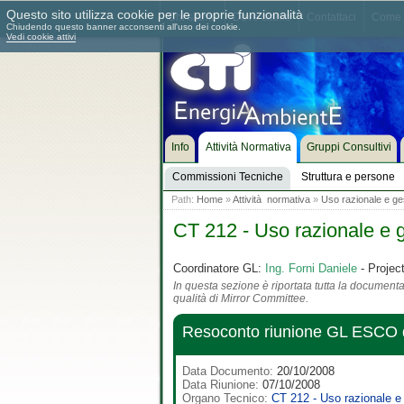
Questo sito utilizza cookie per le proprie funzionalità
Chi siamo
Dove siamo
Contattaci
Come 
Chiudendo questo banner acconsenti all'uso dei cookie.
Vedi cookie attivi
Info
Attività Normativa
Gruppi Consultivi
Commissioni Tecniche
Struttura e persone
Path:
Home
»
Attività normativa
»
Uso razionale e ges
CT 212 - Uso razionale e g
Coordinatore GL:
Ing. Forni Daniele
- Projec
In questa sezione è riportata tutta la documentaz
qualità di Mirror Committee.
Resoconto riunione GL ESCO d
Data Documento:
20/10/2008
Data Riunione:
07/10/2008
Organo Tecnico:
CT 212 - Uso razionale e 