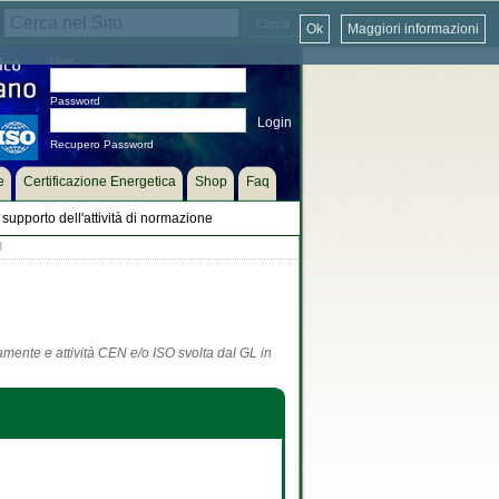
Ok
Maggiori informazioni
User
Password
Recupero Password
e
Certificazione Energetica
Shop
Faq
supporto dell'attività di normazione
8
tamente e attività CEN e/o ISO svolta dal GL in