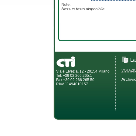
Note:
Nessun testo disponibile
La
VOTAZI
Viale Elvezia, 12 - 20154 Milano
Tel. +39 02 266.265.1
Archivi
Fax +39 02 266.265.50
P.IVA 11494010157