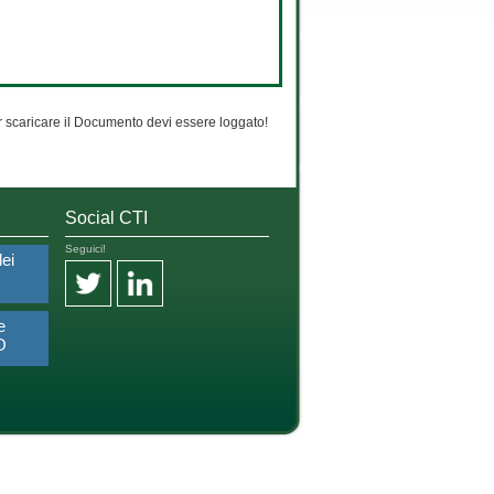
 scaricare il Documento devi essere loggato!
Social CTI
Seguici!
dei
e
O