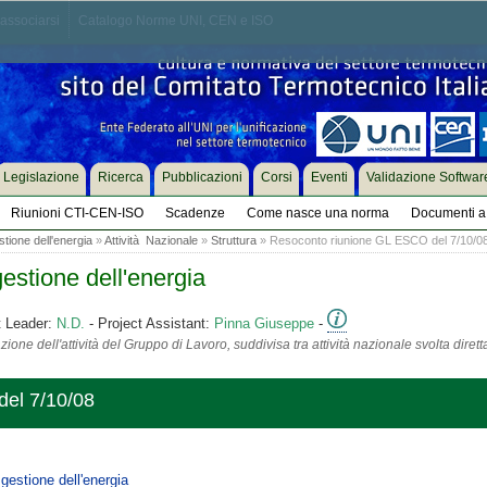
associarsi
Catalogo Norme UNI, CEN e ISO
Legislazione
Ricerca
Pubblicazioni
Corsi
Eventi
Validazione Softwar
Riunioni CTI-CEN-ISO
Scadenze
Come nasce una norma
Documenti a 
tione dell'energia
»
Attività Nazionale
»
Struttura
» Resoconto riunione GL ESCO del 7/10/0
estione dell'energia
t Leader:
N.D.
- Project Assistant:
Pinna Giuseppe
-
ione dell'attività del Gruppo di Lavoro, suddivisa tra attività nazionale svolta diret
el 7/10/08
gestione dell'energia