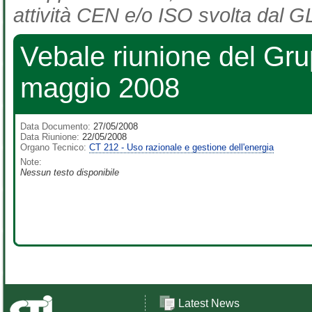
attività CEN e/o ISO svolta dal GL
Vebale riunione del Gr
maggio 2008
Data Documento:
27/05/2008
Data Riunione:
22/05/2008
Organo Tecnico:
CT 212 - Uso razionale e gestione dell'energia
Note:
Nessun testo disponibile
Latest News