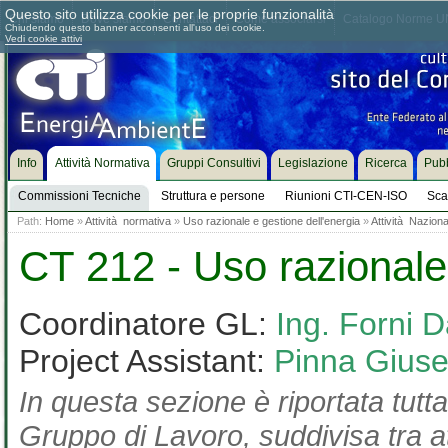
Questo sito utilizza cookie per le proprie funzionalità
Chi siamo
Dove siamo
Contattaci
Come associarsi
Catalogo Norme UN
Chiudendo questo banner acconsenti all'uso dei cookie.
Vedi cookie attivi
Info
Attività Normativa
Gruppi Consultivi
Legislazione
Ricerca
Pubb
Commissioni Tecniche
Struttura e persone
Riunioni CTI-CEN-ISO
Sca
Path:
Home
»
Attività normativa
»
Uso razionale e gestione dell'energia
»
Attività Naziona
CT 212 - Uso razionale 
Coordinatore GL:
Ing. Forni D
Project Assistant:
Pinna Gius
In questa sezione è riportata tutta
Gruppo di Lavoro, suddivisa tra at