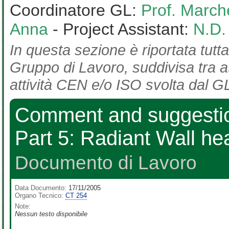
Coordinatore GL:
Prof. March
Anna
- Project Assistant:
N.D.
In questa sezione è riportata tutta
Gruppo di Lavoro, suddivisa tra at
attività CEN e/o ISO svolta dal GL
Comment and suggestion
Part 5: Radiant Wall he
Documento di Lavoro
Data Documento:
17/11/2005
Organo Tecnico:
CT 254
Note:
Nessun testo disponibile